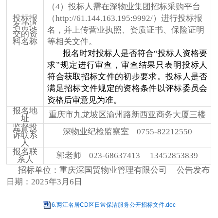
（
4
）
投标人需在深物业集团招标采购平台
投标报
（http://61.144.163.195:9992/）进行投标报
名需提
名，并上传营业执照
、资质证书、保险证明
交的资
料名称
等相关文件
。
报名时对投标人是否符合“投标人资格要
求”规定进行审查，审查结果只表明投标人
符合获取招标文件的初步要求。投标人是否
满足招标文件规定的资格条件以评标委员会
资格后审意见为准。
报名地
重庆市九龙坡区渝州路新西亚商务大厦三楼
址
监督投
深物业纪检监察室 0755-82212550
诉联系
人
报名联
郭老师 023-68637413 13452853839
系人
招标单位：重庆深国贸物业管理有限公司
公告发布
日期：
2025
年
3
月
6
日
6.两江名居CD区日常保洁服务公开招标文件.doc