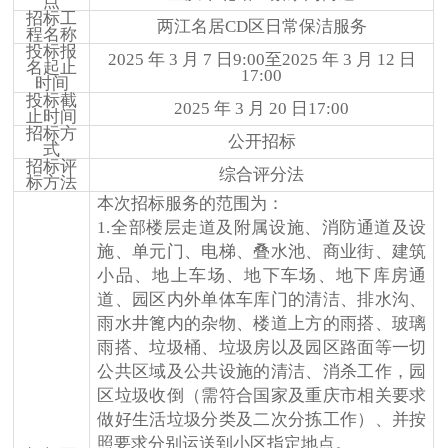
点
招标工
两江名居CD区日常保洁服务
程名称
投标报
2025 年 3 月 7 日9:00至2025 年 3 月 12 日
名起止
17:00
时间
投标截
2025 年 3 月 20 日17:00
止时间
招标方
公开招标
式
招标评
综合评分法
标方法
本次招标服务的范围为：
1.
全部楼层走道及附属设施、消防通道及设
施、单元门、电梯、叠水池、商业街、建筑
小品、地上车场、地下车场、地下库房通
道、园区内外单体车库门的清洁、
排水沟、
雨水井篦内的杂物、楼道上方的雨搭、玻璃
雨搭、垃圾桶、垃圾房以及园区路面等一切
公共区域及公共设施的清洁
、消杀
工作
，
园
区垃圾收倒（需符合国家及重庆市相关要求
做好生活垃圾分类及二次分拣工作）、并按
照要求分别运送到小区指定地点。