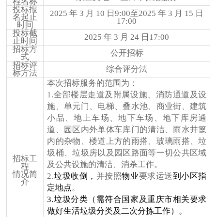
程名称
投标报
2025 年 3 月 10 日9:00至2025 年 3 月 15 日
名起止
17:00
时间
投标截
2025 年 3 月 24 日17:00
止时间
招标方
公开招标
式
招标评
综合评分法
标方法
本次招标服务的范围为：
1.
全部楼层走道及附属设施、消防通道及设
施、单元门、电梯、叠水池、商业街、建筑
小品、地上车场、地下车场、地下库房通
道、园区内外单体车库门的清洁、雨水井篦
内的杂物、楼道上方的雨搭、玻璃雨搭、垃
圾桶、垃圾房以及园区路面等一切公共区域
招标工
及公共设施的清洁
、消杀
工作
。
程
情况简
2.
垃圾收倒，
并按照
物业
要求运送
到小区指
介
定地点
。
3.垃圾分类（需符合国家及重庆市相关要求
做好生活垃圾分类及二次分拣工作）。