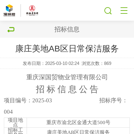
招标信息
康庄美地AB区日常保洁服务
发布日期：2025-03-10 02:24
浏览次数：
869
重庆深国贸物业管理有限公司
招
标
信
息
公
告
项目编号：
20
25-03
招标序号：
004
项目地
重庆市渝北区金通大道
500号
点
招标工
康庄美地AB区日常保洁服务