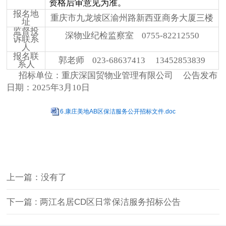
资格后审意见为准。
报名地
重庆市九龙坡区渝州路新西亚商务大厦三楼
址
监督投
深物业纪检监察室 0755-82212550
诉联系
人
报名联
郭老师 023-68637413 13452853839
系人
招标单位：重庆深国贸物业管理有限公司
公告发布
日期：
2025
年
3
月
10
日
6.康庄美地AB区保洁服务公开招标文件.doc
上一篇：没有了
下一篇
: 两江名居CD区日常保洁服务招标公告