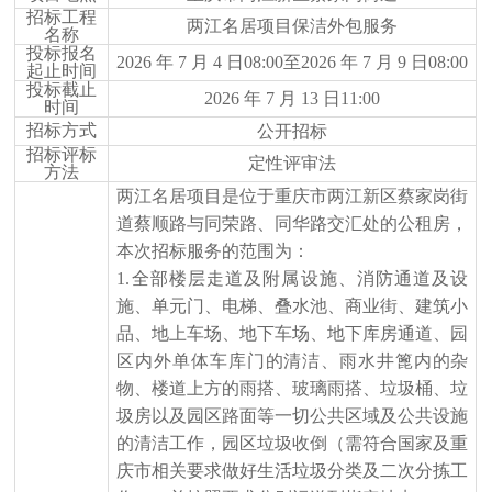
招标工程
两江名居项目保洁外包服务
名称
投标报名
2026 年 7 月 4 日08:00至2026 年 7 月 9 日08:00
起止时间
投标截止
2026 年 7 月 13 日11:00
时间
招标方式
公开招标
招标评标
定性评审法
方法
两江名居项目是位于重庆市两江新区蔡家岗街
道蔡顺路与同荣路、同华路交汇处的公租房，
本次招标服务的范围为：
1.全部楼层走道及附属设施、消防通道及设
施、单元门、电梯、叠水池、商业街、建筑小
品、地上车场、地下车场、地下库房通道、园
区内外单体车库门的清洁、雨水井篦内的杂
物、楼道上方的雨搭、玻璃雨搭、垃圾桶、垃
圾房以及园区路面等一切公共区域及公共设施
的清洁工作，园区垃圾收倒（需符合国家及重
庆市相关要求做好生活垃圾分类及二次分拣工