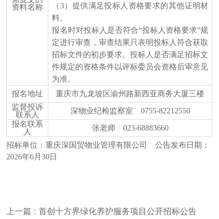
（
3）提供满足投标人资格要求的其他证明材
资料名称
料。
报名时对投标人是否符合
“投标人资格要求”规
定进行审查，审查结果只表明投标人符合获取
招标文件的初步要求。投标人是否满足招标文
件规定的资格条件以评标委员会资格后审意见
为准。
报名地址
重庆市九龙坡区渝州路新西亚商务大厦三楼
监督投诉
深物业纪检监察室
0755-82212550
联系人
报名联系
张老师
023-68883660
人
招标单位：重庆深国贸物业管理有限公司
公告发布日期：
202
6
年
6
月
30
日
上一篇
: 首创十方界绿化养护服务项目公开招标公告