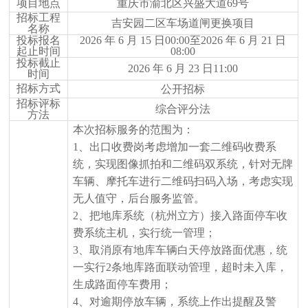
项目地点
重庆市渝北区兴盛大道
69
号
招标工程
吉安园二区车场道闸更换
项目
名称
投标报名
2026 年 6 月 15 日00:00至2026 年 6 月 21 日
起止时间
08:00
投标截止
2026 年 6 月 23 日11:00
时间
招标方式
公开招标
招标评标
综合评分法
方法
本次招标服务的范围为：
1、出口收费岗
考虑
增加一套二维码收费系
统，实现图像抓拍和二维码双系统，针对无牌
车辆、摩托车进行二维码扫码入场，考虑实现
无人值守，后台服务监管。
2、把地库系统
（杭州立方）
接入路面停车收
费系统主机，实行统一管理；
3、取消原有地库车辆白天停放路面优惠，统
一实行2条地库路面联动管理，超时未入库，
生成路面停车费用；
4、对逾期停放车辆，系统上作出提醒及警