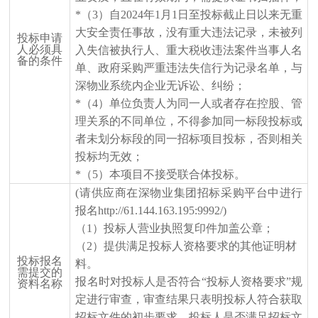
*（3）自2024年1月1日至投标截止日以来无重
大安全责任事故，没有重大违法记录，未被列
投标申请
人必须具
入失信被执行人、重大税收违法案件当事人名
备的条件
单、政府采购严重违法失信行为记录名单，与
深物业系统内企业无诉讼、纠纷
；
*
（
4）单位负责人为同一人或者存在控股、管
理关系的不同单位，不得参加同一标段投标或
者未划分标段的同一招标项目投标，否则相关
投标均无效；
*
（
5）本项目不接受联合体投标。
(请供应商在深物业集团招标采购平台中进行
报名
http://61.144.163.195:9992/)
（
1）投标人营业执照复印件加盖公章；
（
2）提供满足投标人资格要求的其他证明材
投标报名
料。
需提交的
报名时对投标人是否符合
“投标人资格要求”规
资料名称
定进行审查，审查结果只表明投标人符合获取
招标文件的初步要求。投标人是否满足招标文