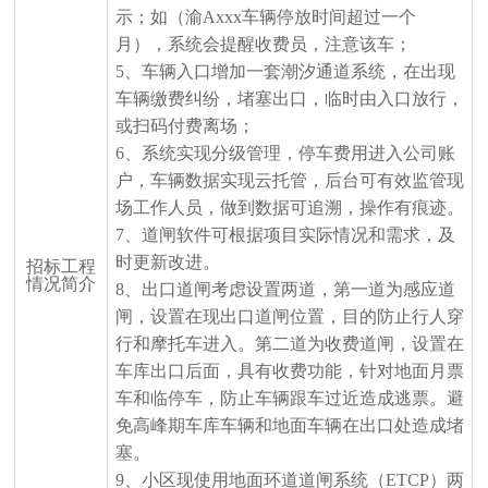
示；如（渝Axxx车辆停放时间超过一个
月），系统会提醒收费员，注意该车；
5、车辆入口增加一套潮汐通道系统，在出现
车辆缴费纠纷，堵塞出口，临时由入口放行，
或扫码付费离场；
6、系统实现分级管理，停车费用进入公司账
户，车辆数据实现云托管，后台可有效监管现
场工作人员，做到数据可追溯，操作有痕迹。
7、道闸软件可根据项目实际情况和需求，及
时更新改进。
招标工程
情况简介
8、出口道闸考虑设置
两道，
第一道为感应道
闸，
设置在现出口道闸位置，
目的
防止行人穿
行和摩托车进入。
第二道为收费道闸，
设置在
车库出口
后面，具有收费功能，针对地面月票
车和临停车，防止车辆跟车过近造成逃票。避
免高峰期车库车辆和地面车辆在出口处造成堵
塞。
9、小区现使用地面环道道闸系统（ETCP）两