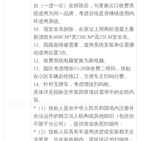
台（一进一出）在拆除后，与更换出口收费系
统道闸为同一品牌，考虑后续是否继续使用内
环道闸系统。
10、现安全岛拆除，在原址上用商砼混凝土重
新浇筑长600CM*宽150CM*高25CM安全岛。
11、因路面维修需要，道闸系统安装单位需挪
动道闸位置3次。
12、
收费系统电脑更换为新电脑。
13、园区考虑增加15-20张收费二维码，张贴
在小区车辆必经路口，方便车主扫码付费。
14、针对无牌车，考虑增设扫码枪。
具体详见招标文件第四章项目需求中的全部内
容。
*
（
1）投标人是在中华人民共和国境内注册并
合法运作的独立法人机构或其他组织（包括但
不限于分公司），提供营业执照扫描件；
*
（
2）
投标人应具
有车道闸供货或安装相关企
业资质
，
且在有效期内，需提供证书扫描件；