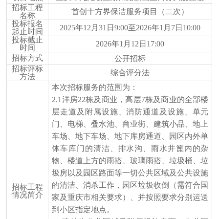
招标工程
首创十方界保洁服务项目（二次）
名称
投标报名
2025年12月31日9
:
00
至
2026年1月7日10
:
00
起止时间
投标截止
2026年1月12日17:00
时间
招标方式
公开招标
招标评标
综合评分法
方法
本次招标服务的范围为：
2.1洋房22栋及商业，高层7栋及商业的全部楼
层
走道及附属设施、消防通道及设施、单元
门、电梯、叠水池、商业街、建筑小品、地上
车场、地下车场、地下库房通道、园区内外单
体车库门的清洁、
排水沟、
雨水井篦内的杂
物、楼道上方的雨搭、玻璃雨搭、垃圾桶、垃
圾房以及园区路面等一切公共区域及公共设施
的清洁
、消杀
工作
，
园区垃圾收倒（需符合国
招标工程
情况简介
家及重庆市相关要求）、并按照要求分别运送
到小区指定地点。