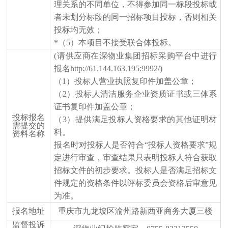
理关系的不同单位，不得参加同一标段投标或
者未划分标段的同一招标项目投标，否则相关
投标均无效；
*
（
5）本项目不接受联合体投标。
(请供应商在深物业集团招标采购平台中进行
报名http://61.144.163.195:9992/)
（
1）投标人营业执照复印件加盖公章；
（
2）
投标人
清洁服务企业资质证书或三体系
证书复印件加盖公章
；
投标报名
（
3）提供满足投标人资格要求的其他证明材
需提交的
料。
资料名称
报名时对投标人是否符合
“投标人资格要求”规
定进行审查，审查结果只表明投标人符合获取
招标文件的初步要求。投标人是否满足招标文
件规定的资格条件以评标委员会资格后审意见
为准。
报名地址
重庆市九龙坡区渝州路新西亚商务大厦三楼
监督投诉