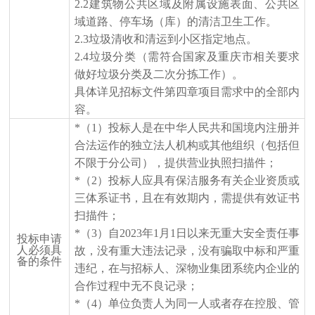
2.2建筑物公共区域及附属设施表面、公共区
域道路、停车场（库）的清洁卫生工作。
2.3垃圾清收和清运到小区指定地点
。
2.4垃圾分类（需符合国家及重庆市相关要求
做好垃圾分类及二次分拣工作）。
具体详见招标文件第四章项目需求中的全部内
容。
*
（
1）投标人是在中华人民共和国境内注册并
合法运作的独立法人机构或其他组织（包括但
不限于分公司），提供营业执照扫描件；
*
（
2）
投标人应具有
保洁服务有关企业资质或
三体系证书，
且在有效期内，需提供有
效证书
扫描
件；
*（3）自
2023
年
1月1日以来无重大安全责任事
投标申请
人必须具
故，没有重大违法记录，
没有骗取中标和严重
备的条件
违纪，在与招标人、深物业集团系统内企业的
合作过程中无不良记录
；
*
（
4）单位负责人为同一人或者存在控股、管