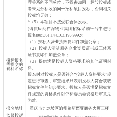
理关系的不同单位，不得参加同一标段投标或
者未划分标段的同一招标项目投标，否则相关
投标均无效；
*
（
5）本项目不接受联合体投标。
(请供应商在深物业集团招标采购平台中进行
报名http://61.144.163.195:9992/)
（
1）投标人营业执照复印件加盖公章；
（
2）
投标人
清洁服务企业资质证书或三体系
证书复印件加盖公章
；
投标报名
（
3）提供满足投标人资格要求的其他证明材
需提交的
料。
资料名称
报名时对投标人是否符合
“投标人资格要求”规
定进行审查，审查结果只表明投标人符合获取
招标文件的初步要求。投标人是否满足招标文
件规定的资格条件以评标委员会资格后审意见
为准。
报名地址
重庆市九龙坡区渝州路新西亚商务大厦三楼
监督投诉