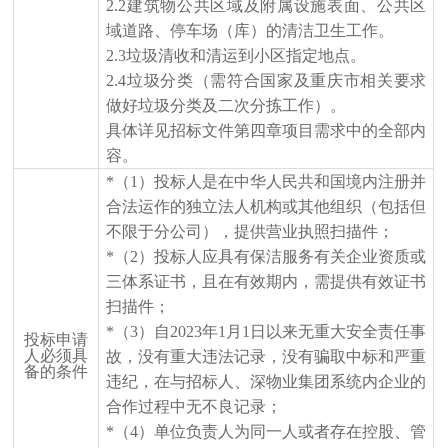
2.2建筑物公共区域及附属设施表面、公共区
域道路、停车场（库）的清洁卫生工作。
2.3垃圾清收和清运到小区指定地点
。
2.4垃圾分类（需符合国家及重庆市相关要求
做好垃圾分类及二次分拣工作）。
具体详见招标文件第四章项目需求中的全部内
容。
*
（
1）投标人是在中华人民共和国境内注册并
合法运作的独立法人机构或其他组织（包括但
不限于分公司），提供营业执照扫描件；
*
（
2）
投标人应具有
保洁服务有关企业资质或
三体系证书，
且在有效期内，需提供有
效证书
扫描
件；
*（3）自
2023
年
1月1日以来无重大安全责任事
投标申请
人必须具
故，没有重大违法记录，
没有骗取中标和严重
备的条件
违纪，在与招标人、深物业集团系统内企业的
合作过程中无不良记录
；
*
（
4）单位负责人为同一人或者存在控股、管