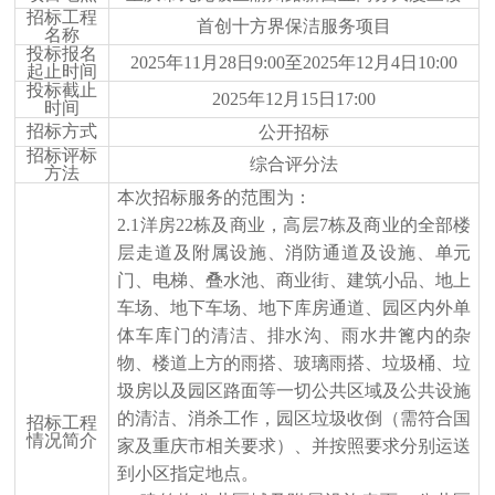
招标工程
首创十方界保洁服务项目
名称
投标报名
2025年11月28日9
:
00
至
2025年12月4日10
:
00
起止时间
投标截止
2025年12月15日17:00
时间
招标方式
公开招标
招标评标
综合评分法
方法
本次招标服务的范围为：
2.1洋房22栋及商业，高层7栋及商业的全部楼
层
走道及附属设施、消防通道及设施、单元
门、电梯、叠水池、商业街、建筑小品、地上
车场、地下车场、地下库房通道、园区内外单
体车库门的清洁、
排水沟、
雨水井篦内的杂
物、楼道上方的雨搭、玻璃雨搭、垃圾桶、垃
圾房以及园区路面等一切公共区域及公共设施
的清洁
、消杀
工作
，
园区垃圾收倒（需符合国
招标工程
情况简介
家及重庆市相关要求）、并按照要求分别运送
到小区指定地点。