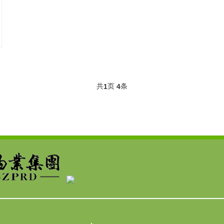
共
页
条
1
4